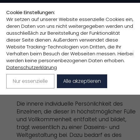
Cookie Einstellungen:
Wir setzen auf unserer Website essenzielle Cookies ein,
deren Daten von uns nicht weitergegeben werden und
ausschließlich zur Bereitstellung der Funktionalität
GRUNDGEDANKEN
dieser Seite dienen. Außerdem verwendet diese
Website Tracking-Technologien von Dritten, die Ihr
Die Humboldt-Gesellschaft möchte im Geiste
Verhalten beim Besuch der Webseiten messen. Hierbei
werden keine personenbezogenen Daten erhoben.
von Wilhelm und Alexander von Humboldt:
Datenschutzerklärung
Die persönlichen Kräfte des Individuums zur
Nur essenzielle
Alle akzeptieren
Entfaltung bringen und das Selbstwertgefühl
stärken und festigen.
Die innere individuelle Persönlichkeit des
Einzelnen, die dieser in höchstmöglicher Fülle
und Vollkommenheit entfaltet und bildet,
trägt wesentlich zu einer Daseins- und
Weltgestaltung bei. Dazu bedarf es des