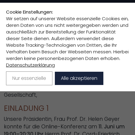
Cookie Einstellungen:
Wir setzen auf unserer Website essenzielle Cookies ein,
deren Daten von uns nicht weitergegeben werden und
ausschließlich zur Bereitstellung der Funktionalität
AKTUELLES
dieser Seite dienen. Außerdem verwendet diese
Website Tracking-Technologien von Dritten, die Ihr
Verhalten beim Besuch der Webseiten messen. Hierbei
werden keine personenbezogenen Daten erhoben.
ONLINE ZOOM KONFERENZEN DER
Datenschutzerklärung
HUMBOLDT GESELLSCHAFT
Nur essenzielle
Alle akzeptieren
Sehr geehrte Mitglieder der Humboldt
Gesellschaft,
EINLADUNG 1
Unsere Präsidentin, Frau Prof. Dr. Helen Geyer
konnte für die Online-Konferenz am
11. Juni um
19:00–20:30 Uhr
Herrn Prof. Dr. Cord-Friedrich