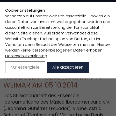
Cookie Einstellungen:
Wir setzen auf unserer Website essenzielle Cookies ein,
deren Daten von uns nicht weitergegeben werden und
Nachwuchsförderung
>
ausschließlich zur Bereitstellung der Funktionalität
Nachwuchsförderung - Kunst
dieser Seite dienen. Außerdem verwendet diese
Website Tracking-Technologien von Dritten, die Ihr
Verhalten beim Besuch der Webseiten messen. Hierbei
NACHWUCHSFÖRDERUNG -
werden keine personenbezogenen Daten erhoben.
KUNST
Datenschutzerklärung
MATINEE DER 100. TAGUNG DER
Nur essenzielle
Alle akzeptieren
HUMBOLDT-GESELLSCHAFT IN
WEIMAR AM 05.10.2014
Das Streichquartett des Ensemble
Iberoamericano des Música Iberoamericana e.V.
(
Jeannina Gutiérrez
(Ecuador), Violine;
Astrid
Schuettel
(Deutschland), Violine;
Louise Denis-