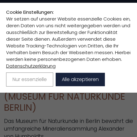
Cookie Einstellungen:
Wir setzen auf unserer Website essenzielle Cookies ein,
deren Daten von uns nicht weitergegeben werden und
Öffentliche Auftritte
>
ausschließlich zur Bereitstellung der Funktionalität
Patenschaft für ein Mineral aus der Sammlung
dieser Seite dienen. Außerdem verwendet diese
Alexander von Humboldts
Website Tracking-Technologien von Dritten, die Ihr
Verhalten beim Besuch der Webseiten messen. Hierbei
werden keine personenbezogenen Daten erhoben.
PATENSCHAFT FÜR EIN
Datenschutzerklärung
MINERAL AUS DER SAMMLUNG
Nur essenzielle
Alle akzeptieren
ALEXANDER VON HUMBOLDTS
(MUSEUM FÜR NATURKUNDE
BERLIN)
Das Museum für Naturkunde in Berlin bewahrt die
umfangreiche Mineraliensammlung Alexander
von Humboldts.