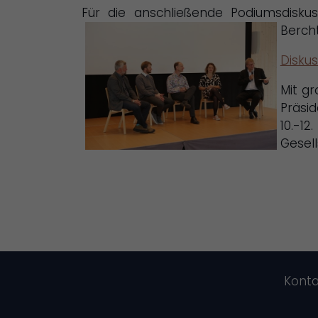
Für die anschließende Podiumsdisku
Berch
Disku
Mit g
Präsi
10.-12
Gesell
Konta