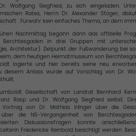
Dr. Wolfgang Siegfrie
d, zu sich eingeladen. Unt
mischen Rates, Herrn Dr. Alexander Stöger, diskut
lschaft . Fürwahr kein einfaches Thema, an dem imm
ühen Nachmittag begann dann das offizielle Pro
 Berchtesgaden in drei Gruppen mit unterschie
gie, Architektur). Zielpunkt der Fußwanderung bei 
heim, dem heutigen Heimatmuseum von Berchtesgaden
ldt logierte und hier bereits seine neu erworbene
 diesem Anlass wurde auf Vorschlag von Dr. Wolf
hüllt.
Humboldt Gesellschaft von Landrat Bernhard Ker
anz Rasp und Dr. Wolfgang Siegfried selbst. Dir
Vortrag von Dr. Mathias Irlinger über die Gesc
h über die NS-Vergangenheit von Berchtesgad
ssierten Diskussionsfragen konnte anschließe
iterin Friedericke Reinbold besichtigt werden. Bes