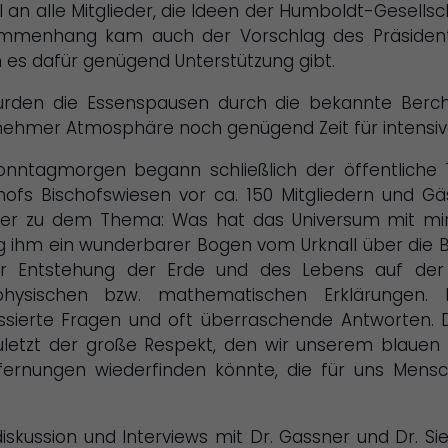
l an alle Mitglieder, die Ideen der Humboldt-Gesell
sammenhang kam auch der Vorschlag des Präsidente
 es dafür genügend Unterstützung gibt.
den die Essenspausen durch die bekannte Bercht
genehmer Atmosphäre noch genügend Zeit für intensi
nntagmorgen begann schließlich der öffentliche 
rhofs Bischofswiesen vor ca. 150 Mitgliedern und G
er zu dem Thema: Was hat das Universum mit mir 
g ihm ein wunderbarer Bogen vom Urknall über die B
ur Entstehung der Erde und des Lebens auf der 
physischen bzw. mathematischen Erklärungen.
essierte Fragen und oft überraschende Antworten. 
uletzt der große Respekt, den wir unserem blauen 
tfernungen wiederfinden könnte, die für uns Mensc
iskussion und Interviews mit Dr. Gassner und Dr. 