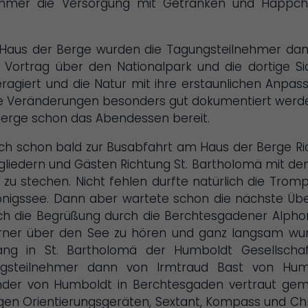
lnehmer die Versorgung mit Getränken und Häppc
Haus der Berge wurden die Tagungsteilnehmer dann 
Vortrag über den Nationalpark und die dortige Sic
ragiert und die Natur mit ihre erstaunlichen Anpa
Veränderungen besonders gut dokumentiert werden.
Berge schon das Abendessen bereit.
h schon bald zur Busabfahrt am Haus der Berge Ri
gliedern und Gästen Richtung St. Bartholomä mit de
e zu stechen. Nicht fehlen durfte natürlich die Tro
nigssee. Dann aber wartete schon die nächste Übe
ch die Begrüßung durch die Berchtesgadener Alpho
rner über den See zu hören und ganz langsam wurd
ng in St. Bartholomä der Humboldt Gesellschaft
ngsteilnehmer dann von Irmtraud Bast von H
nder von Humboldt in Berchtesgaden vertraut gem
en Orientierungsgeräten, Sextant, Kompass und Ch