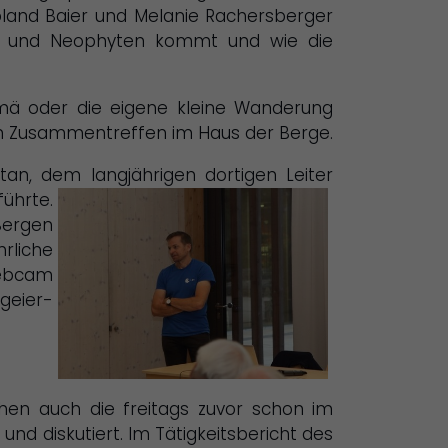
oland Baier und Melanie Rachersberger
nen und Neophyten kommt und wie die
omä oder die eigene kleine Wanderung
en Zusammentreffen im Haus der Berge.
an, dem langjährigen dortigen Leiter
ührte.
Bergen
rliche
Webcam
geier-
hen auch die freitags zuvor schon im
d diskutiert. Im Tätigkeitsbericht des