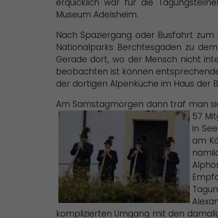
erquicklich war für die Tagungstei
Museum Adelsheim.
Nach Spaziergang oder Busfahrt zum 
Nationalparks Berchtesgaden zu dem 
Gerade dort, wo der Mensch nicht inte
beobachten ist können entsprechende 
der dortigen Alpenküche im Haus der 
Am Samstagmorgen dann traf man sic
57 Mit
in Se
am Kö
nämli
Alphö
Empfa
Tagu
Alexa
komplizierten Umgang mit den damalig