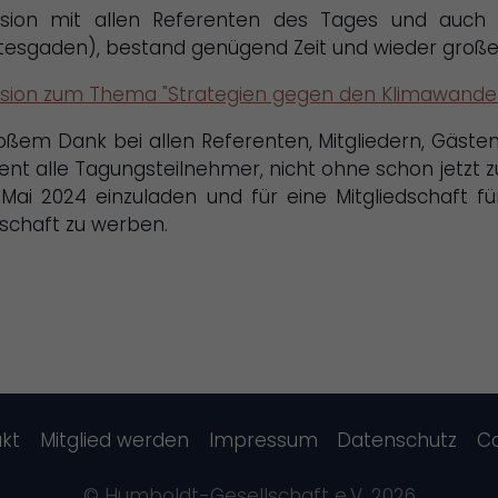
ssion mit allen Referenten des Tages und auch Dr
tesgaden), bestand genügend
Zeit und wieder große
ssion zum Thema "Strategien gegen den Klimawandel
roßem Dank bei allen Referenten, Mitgliedern, Gäst
dent alle Tagungsteilnehmer, nicht ohne schon jetz
. Mai 2024 einzuladen und für eine Mitgliedschaft f
schaft zu werben.
kt
Mitglied werden
Impressum
Datenschutz
C
© Humboldt-Gesellschaft e.V. 2026