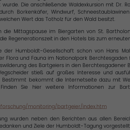
t wurde. Die anschließende Waldexkursion mit Dr. R
 durch Borkenkäfer, Windwurf, Schneestaublawi
welchen Wert das Totholz für den Wald besitzt.
 die Mittagspause im Biergarten von St. Barthol
ie Regenerationszeit in den Hotels bis zum erneut
e der Humboldt-Gesellschaft schon von Hans Malt
ber Flora und Fauna im Nationalpark Berchtesgaden f
uswilderung des Bartgeiers in den Berchtesgadener 
Wegscheider stieß auf großes Interesse und ausfüh
en. Bestimmt bekommt die Internetseite dazu mit 
nden Sie hier weitere Informationen zur Bart
forschung/monitoring/bartgeier/index.htm
ung wurden neben den Berichten aus allen Bereic
danken und Ziele der Humboldt-Tagung vorgestellt un