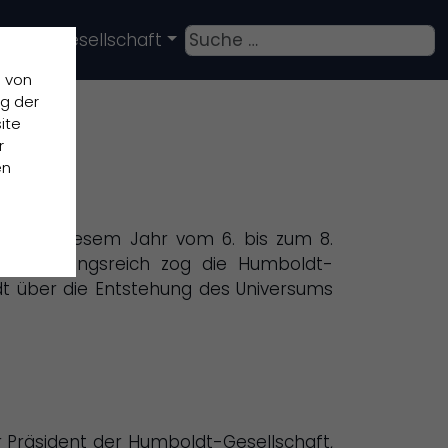
Suchen
Die Gesellschaft
n von
ng der
ite
r
en
fand in diesem Jahr vom 6. bis zum 8.
bwechslungsreich zog die Humboldt-
t über die Entstehung des Universums
 Präsident der Humboldt-Gesellschaft,