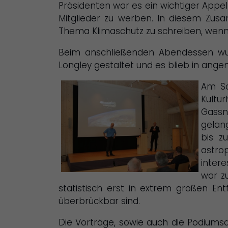
Präsidenten war es ein wichtiger Appel
Mitglieder zu werben. In diesem Zu
Thema Klimaschutz zu schreiben, wenn
Beim anschließenden Abendessen wur
Longley gestaltet und es blieb in an
Am So
Kultu
Gassn
gelan
bis z
astro
inter
war z
statistisch erst in extrem großen En
überbrückbar sind.
Die Vorträge, sowie auch die Podiumsd