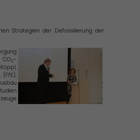
en Strategien der Defossilierung der
orgung
e CO
-
2
Köppl,
 (FfE),
Ausbau
Studien
rzeuge