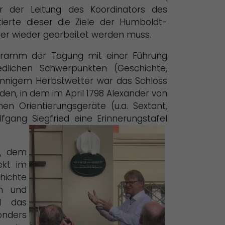
er der Leitung des Koordinators des
ierte dieser die Ziele der Humboldt-
er wieder gearbeitet werden muss.
gramm der Tagung mit einer Führung
dlichen Schwerpunkten (Geschichte,
sonnigem Herbstwetter war das Schloss
, in dem im April 1798 Alexander von
n Orientierungsgeräte (u.a. Sextant,
gang Siegfried eine Er
innerungstafel
n, dem
ekt im
hichte
en und
nd das
onders