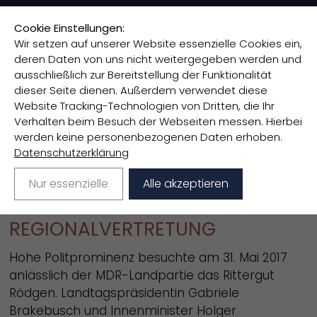
Cookie Einstellungen:
Wir setzen auf unserer Website essenzielle Cookies ein,
deren Daten von uns nicht weitergegeben werden und
Regionalvertretung Mansfelder Land
>
ausschließlich zur Bereitstellung der Funktionalität
31. Mai 2017 MDR-Landpartie
dieser Seite dienen. Außerdem verwendet diese
Website Tracking-Technologien von Dritten, die Ihr
Verhalten beim Besuch der Webseiten messen. Hierbei
31. MAI 2017 MDR-LANDPARTIE
werden keine personenbezogenen Daten erhoben.
Datenschutzerklärung
LANDTAGSPRÄSIDENTIN UND
INNENMINISTER VON SACHSEN-
Nur essenzielle
Alle akzeptieren
ANHALT BESUCHEN
REGIONALVERTRETUNG
Hohe Politprominenz besuchte am 31. Mai 2017
anlässlich der MDR-Landpartie das Rittergut
Rödgen. Landtagspräsidentin Gabriele
Brakebusch und Innenminister Holger